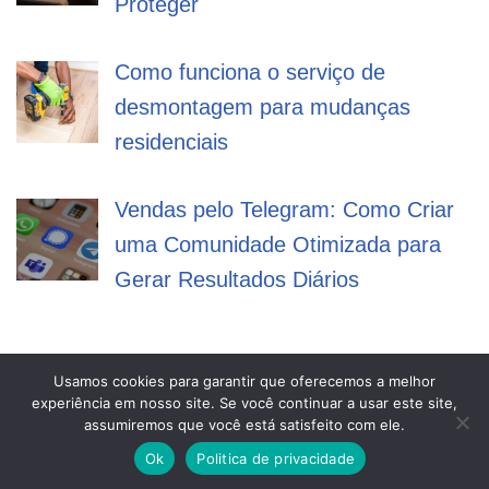
Proteger
Como funciona o serviço de
desmontagem para mudanças
residenciais
Vendas pelo Telegram: Como Criar
uma Comunidade Otimizada para
Gerar Resultados Diários
Usamos cookies para garantir que oferecemos a melhor
experiência em nosso site. Se você continuar a usar este site,
Mega Filmes
assumiremos que você está satisfeito com ele.
Ok
Politica de privacidade
Neve
| Movido a
WordPress