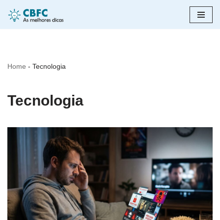
Pular
para
o
Home
-
Tecnologia
conteúdo
Tecnologia