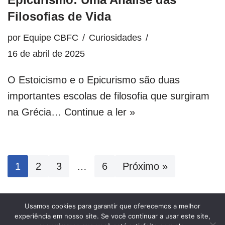
Filosofias de Vida
por
Equipe CBFC
Curiosidades
16 de abril de 2025
O Estoicismo e o Epicurismo são duas
importantes escolas de filosofia que surgiram
na Grécia…
Continue a ler »
1
2
3
…
6
Próximo »
Usamos cookies para garantir que oferecemos a melhor
experiência em nosso site. Se você continuar a usar este site,
Mega Filmes