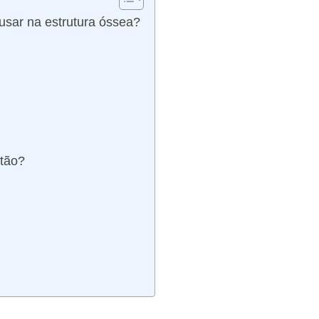
sar na estrutura óssea?
ntão?