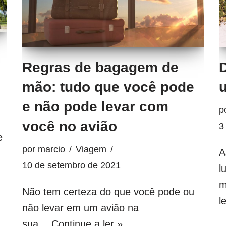
D
Regras de bagagem de
mão: tudo que você pode
e não pode levar com
p
você no avião
3
e
por
marcio
Viagem
A
10 de setembro de 2021
l
m
Não tem certeza do que você pode ou
l
não levar em um avião na
sua…
Continue a ler »