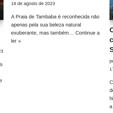
18 de agosto de 2023
A Praia de Tambaba é reconhecida não
apenas pela sua beleza natural
exuberante, mas também…
Continue a
ler »
23
p
os
1
e
C
d
h
a