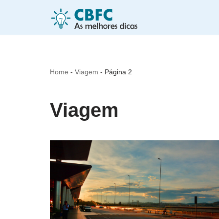
Pular
para
o
Home
-
Viagem
-
Página 2
conteúdo
Viagem