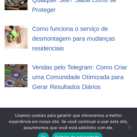
Proteger
Como funciona o serviço de
desmontagem para mudanças
residenciais
Vendas pelo Telegram: Como Criar
uma Comunidade Otimizada para
Gerar Resultados Diários
Usamos cookies para garantir que oferecemos a melhor
experiência em nosso site. Se você continuar a usar este site,
Mega Filmes
assumiremos que você está satisfeito com ele.
Ok
Politica de privacidade