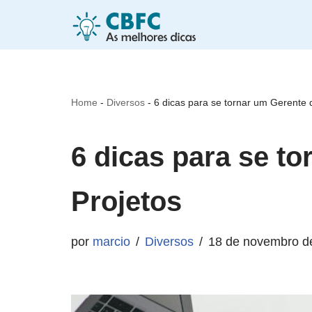
Pular
para
o
Home
-
Diversos
-
6 dicas para se tornar um Gerente 
conteúdo
6 dicas para se t
Projetos
por
marcio
Diversos
18 de novembro d